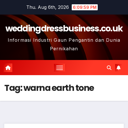
Skip
Thu. Aug 6th, 2026
6:09:59 PM
to
content
weddingdressbusiness.co.uk
Informasi Industri Gaun Pengantin dan Dunia
Pernikahan
Tag:
warna earth tone