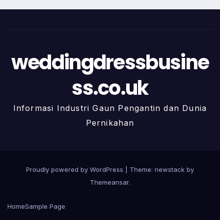
weddingdressbusine
ss.co.uk
Informasi Industri Gaun Pengantin dan Dunia
Pernikahan
Proudly powered by WordPress
|
Theme: newstack by
Themeansar
.
Home
Sample Page