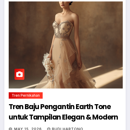
Tren Pernikahan
Tren Baju Pengantin Earth Tone
untuk Tampilan Elegan & Modern
MAY 15, 2026
BUDI HARTONO