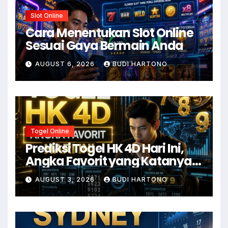
Slot Online
Cara Menentukan Slot Online
Sesuai Gaya Bermain Anda
AUGUST 6, 2026
BUDI HARTONO
Togel Online
Prediksi Togel HK 4D Hari Ini,
Angka Favorit yang Katanya
Susah Move On
AUGUST 3, 2026
BUDI HARTONO