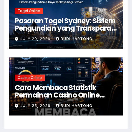
Togel Online
Pasaran Togel Sydney: Sistem
Pengundian yang Transparan
dan Daya Tariknya
JULY 29, 2026
BUDI HARTONO
Casino Online
Cara Membaca Statistik
Permainan Casino Online
dengan Lebih Mudah
JULY 25, 2026
BUDI HARTONO