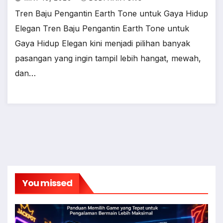
Tren Baju Pengantin Earth Tone untuk Gaya Hidup
Elegan Tren Baju Pengantin Earth Tone untuk
Gaya Hidup Elegan kini menjadi pilihan banyak
pasangan yang ingin tampil lebih hangat, mewah,
dan…
You missed