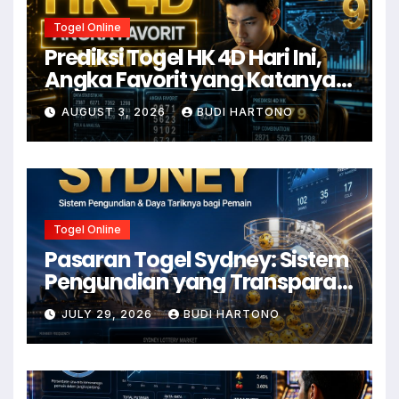
Togel Online
Prediksi Togel HK 4D Hari Ini,
Angka Favorit yang Katanya
Susah Move On
AUGUST 3, 2026
BUDI HARTONO
Togel Online
Pasaran Togel Sydney: Sistem
Pengundian yang Transparan
dan Daya Tariknya
JULY 29, 2026
BUDI HARTONO