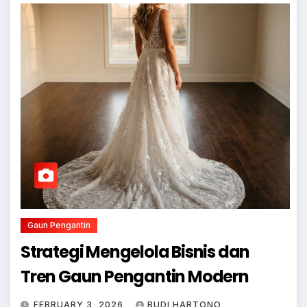
Gaun Pengantin
Strategi Mengelola Bisnis dan
Tren Gaun Pengantin Modern
FEBRUARY 3, 2026
BUDI HARTONO