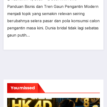
Panduan Bisnis dan Tren Gaun Pengantin Modern
menjadi topik yang semakin relevan seiring
berubahnya selera pasar dan pola konsumsi calon
pengantin masa kini. Dunia bridal tidak lagi sebatas
gaun putih…
You missed