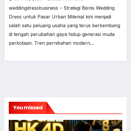
weddingdressbusiness – Strategi Bisnis Wedding
Dress untuk Pasar Urban Milenial kini menjadi
salah satu peluang usaha yang terus berkembang
di tengah perubahan gaya hidup generasi muda
perkotaan. Tren pernikahan modern…
You missed