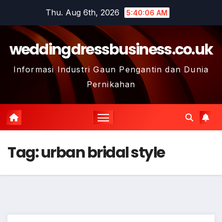
Skip
Thu. Aug 6th, 2026
5:40:06 AM
to
content
weddingdressbusiness.co.uk
Informasi Industri Gaun Pengantin dan Dunia
Pernikahan
Tag:
urban bridal style