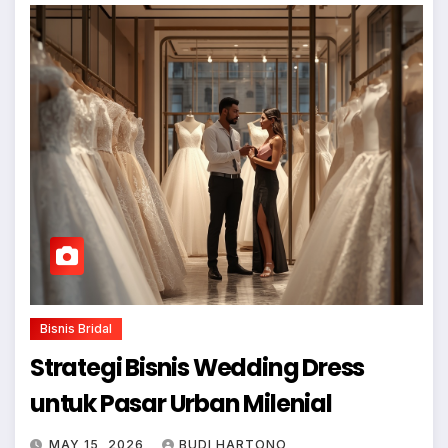
Bisnis Bridal
Strategi Bisnis Wedding Dress
untuk Pasar Urban Milenial
MAY 15, 2026
BUDI HARTONO