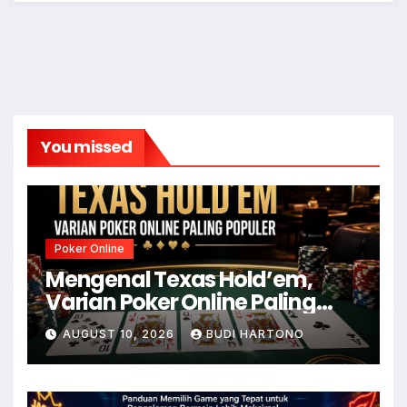
You missed
Poker Online
Mengenal Texas Hold’em,
Varian Poker Online Paling
Populer
AUGUST 10, 2026
BUDI HARTONO