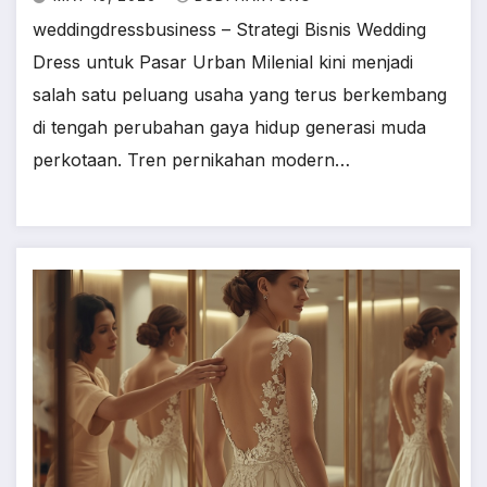
weddingdressbusiness – Strategi Bisnis Wedding
Dress untuk Pasar Urban Milenial kini menjadi
salah satu peluang usaha yang terus berkembang
di tengah perubahan gaya hidup generasi muda
perkotaan. Tren pernikahan modern…