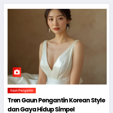
Gaun Pengantin
Tren Gaun Pengantin Korean Style
dan Gaya Hidup Simpel