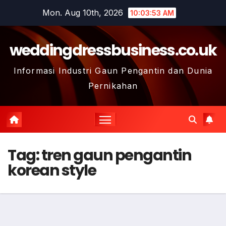
Skip
Mon. Aug 10th, 2026
10:03:54 AM
to
content
weddingdressbusiness.co.uk
Informasi Industri Gaun Pengantin dan Dunia
Pernikahan
Tag:
tren gaun pengantin
korean style