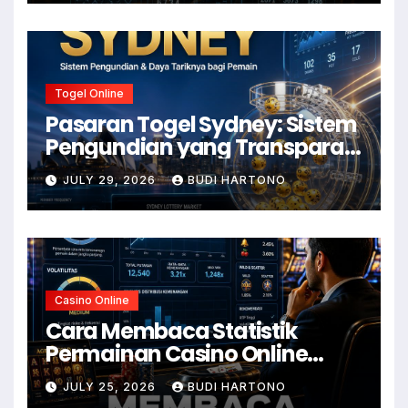
Togel Online
Pasaran Togel Sydney: Sistem
Pengundian yang Transparan
dan Daya Tariknya
JULY 29, 2026
BUDI HARTONO
Casino Online
Cara Membaca Statistik
Permainan Casino Online
dengan Lebih Mudah
JULY 25, 2026
BUDI HARTONO