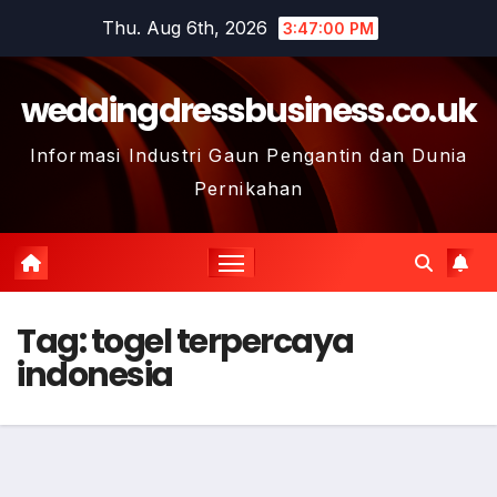
Skip
Thu. Aug 6th, 2026
3:47:01 PM
to
content
weddingdressbusiness.co.uk
Informasi Industri Gaun Pengantin dan Dunia
Pernikahan
Tag:
togel terpercaya
indonesia