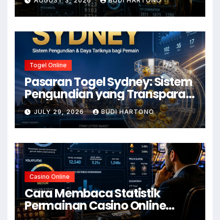
AUGUST 3, 2026
BUDI HARTONO
Togel Online
Pasaran Togel Sydney: Sistem
Pengundian yang Transparan
dan Daya Tariknya
JULY 29, 2026
BUDI HARTONO
Casino Online
Cara Membaca Statistik
Permainan Casino Online
dengan Lebih Mudah