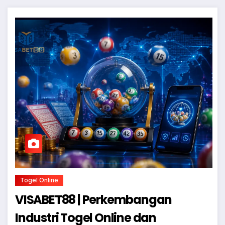
Togel Online
VISABET88 | Perkembangan
Industri Togel Online dan