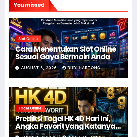
You missed
Slot Online
Cara Menentukan Slot Online
Sesuai Gaya Bermain Anda
AUGUST 6, 2026
BUDI HARTONO
Togel Online
Prediksi Togel HK 4D Hari Ini,
Angka Favorit yang Katanya
Susah Move On