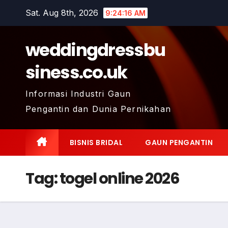
Skip
Sat. Aug 8th, 2026
9:24:17 AM
to
content
weddingdressbu
siness.co.uk
Informasi Industri Gaun
Pengantin dan Dunia Pernikahan
BISNIS BRIDAL
GAUN PENGANTIN
Tag:
togel online 2026