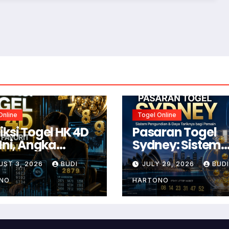
Online
Togel Online
iksi Togel HK 4D
Pasaran Togel
 Ini, Angka
Sydney: Sistem
rit yang
Pengundian ya
UST 3, 2026
BUDI
JULY 29, 2026
BUDI
anya Susah
Transparan dan
e On
Daya Tariknya
NO
HARTONO