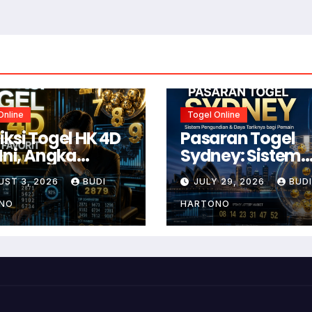
Online
Togel Online
iksi Togel HK 4D
Pasaran Togel
 Ini, Angka
Sydney: Sistem
rit yang
Pengundian ya
UST 3, 2026
BUDI
JULY 29, 2026
BUDI
anya Susah
Transparan dan
e On
Daya Tariknya
NO
HARTONO