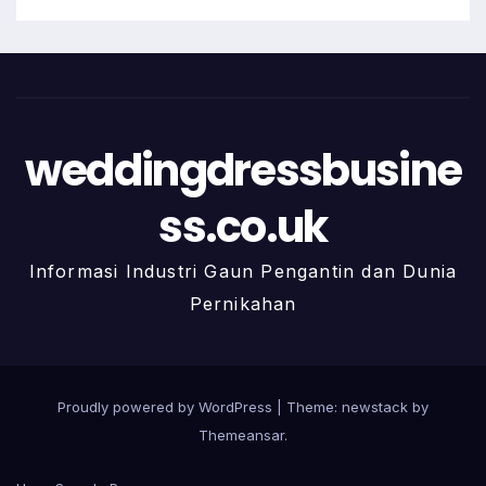
weddingdressbusine
ss.co.uk
Informasi Industri Gaun Pengantin dan Dunia
Pernikahan
Proudly powered by WordPress
|
Theme: newstack by
Themeansar
.