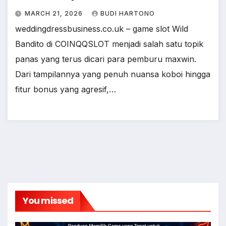
MARCH 21, 2026
BUDI HARTONO
weddingdressbusiness.co.uk – game slot Wild
Bandito di COINQQSLOT menjadi salah satu topik
panas yang terus dicari para pemburu maxwin.
Dari tampilannya yang penuh nuansa koboi hingga
fitur bonus yang agresif,…
You missed