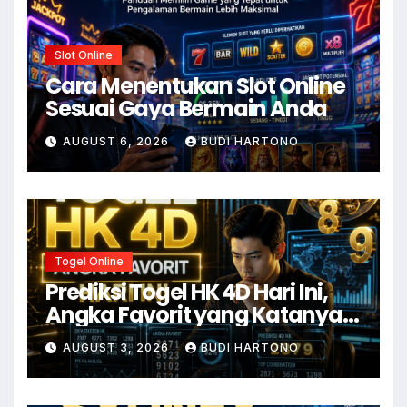
Slot Online
Cara Menentukan Slot Online
Sesuai Gaya Bermain Anda
AUGUST 6, 2026
BUDI HARTONO
Togel Online
Prediksi Togel HK 4D Hari Ini,
Angka Favorit yang Katanya
Susah Move On
AUGUST 3, 2026
BUDI HARTONO