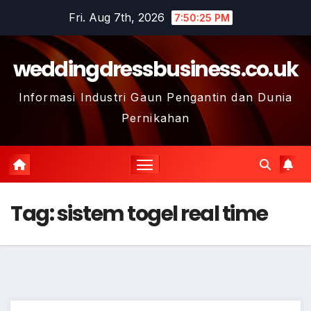
Skip
Fri. Aug 7th, 2026
7:50:26 PM
to
content
weddingdressbusiness.co.uk
Informasi Industri Gaun Pengantin dan Dunia
Pernikahan
Tag:
sistem togel real time