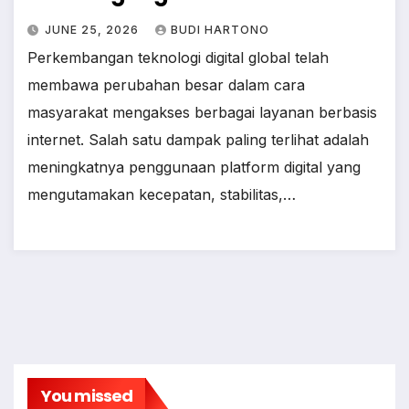
JUNE 25, 2026
BUDI HARTONO
Perkembangan teknologi digital global telah
membawa perubahan besar dalam cara
masyarakat mengakses berbagai layanan berbasis
internet. Salah satu dampak paling terlihat adalah
meningkatnya penggunaan platform digital yang
mengutamakan kecepatan, stabilitas,…
You missed