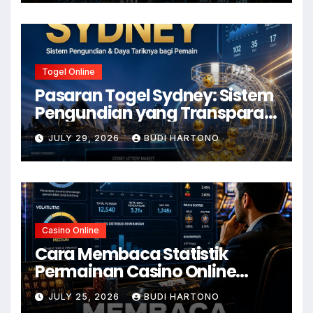
Togel Online
Pasaran Togel Sydney: Sistem
Pengundian yang Transparan
dan Daya Tariknya
JULY 29, 2026
BUDI HARTONO
Casino Online
Cara Membaca Statistik
Permainan Casino Online
dengan Lebih Mudah
JULY 25, 2026
BUDI HARTONO