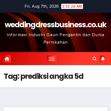
Skip
Fri. Aug 7th, 2026
2:32:27 AM
to
content
weddingdressbusiness.co.uk
Informasi Industri Gaun Pengantin dan Dunia
Pernikahan
Tag:
prediksi angka 5d