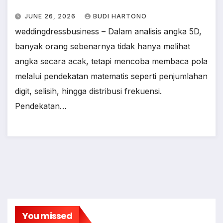
JUNE 26, 2026
BUDI HARTONO
weddingdressbusiness – Dalam analisis angka 5D,
banyak orang sebenarnya tidak hanya melihat
angka secara acak, tetapi mencoba membaca pola
melalui pendekatan matematis seperti penjumlahan
digit, selisih, hingga distribusi frekuensi.
Pendekatan…
You missed