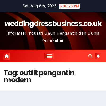
Skip
Sat. Aug 8th, 2026
5:06:29 PM
to
content
weddingdressbusiness.co.uk
Informasi Industri Gaun Pengantin dan Dunia
Pernikahan
Tag:
outfit pengantin
modern