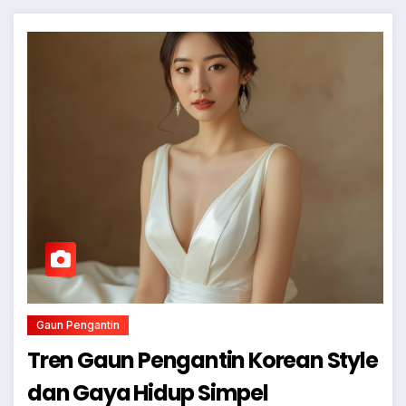
Gaun Pengantin
Tren Gaun Pengantin Korean Style
dan Gaya Hidup Simpel