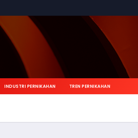
INDUSTRI PERNIKAHAN
TREN PERNIKAHAN