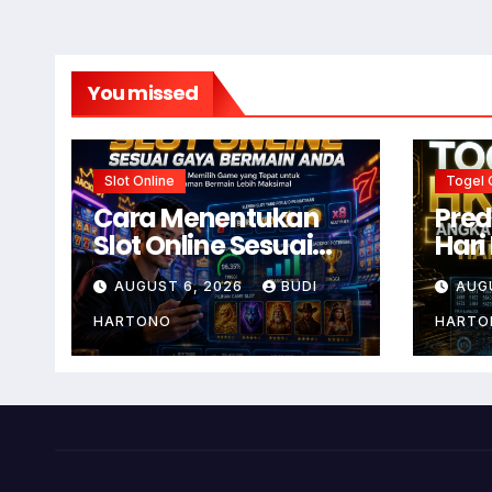
You missed
Slot Online
Togel 
Cara Menentukan
Pred
Slot Online Sesuai
Hari
Gaya Bermain Anda
Favo
AUGUST 6, 2026
BUDI
AUG
Kat
Mov
HARTONO
HARTO