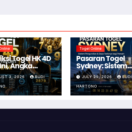
Online
Togel Online
iksi Togel HK 4D
Pasaran Togel
 Ini, Angka
Sydney: Sistem
rit yang
Pengundian ya
UST 3, 2026
BUDI
JULY 29, 2026
BUDI
anya Susah
Transparan dan
e On
Daya Tariknya
NO
HARTONO