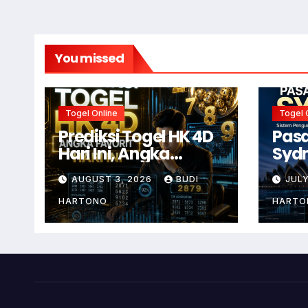
You missed
Togel Online
Togel 
Prediksi Togel HK 4D
Pasa
Hari Ini, Angka
Sydn
Favorit yang
Pen
AUGUST 3, 2026
BUDI
JULY
Katanya Susah
Tra
Move On
Daya
HARTONO
HARTO