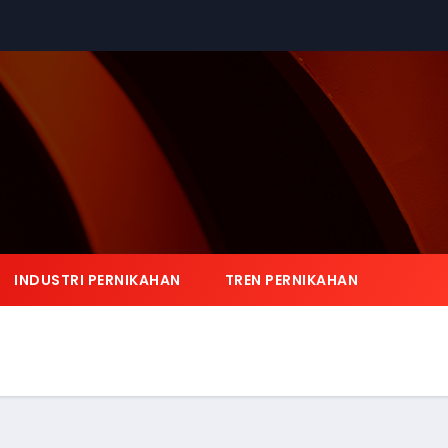
INDUSTRI PERNIKAHAN
TREN PERNIKAHAN