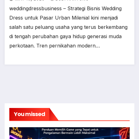
weddingdressbusiness – Strategi Bisnis Wedding
Dress untuk Pasar Urban Milenial kini menjadi
salah satu peluang usaha yang terus berkembang
di tengah perubahan gaya hidup generasi muda
perkotaan. Tren pernikahan modern…
You missed