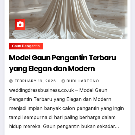
Gaun Pengantin
Model Gaun Pengantin Terbaru
yang Elegan dan Modern
FEBRUARY 19, 2026
BUDI HARTONO
weddingdressbusiness.co.uk – Model Gaun
Pengantin Terbaru yang Elegan dan Modern
menjadi impian banyak calon pengantin yang ingin
tampil sempurna di hari paling berharga dalam
hidup mereka. Gaun pengantin bukan sekadar…