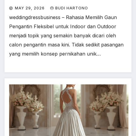
MAY 29, 2026
BUDI HARTONO
weddingdressbusiness – Rahasia Memilih Gaun
Pengantin Fleksibel untuk Indoor dan Outdoor
menjadi topik yang semakin banyak dicari oleh
calon pengantin masa kini. Tidak sedikit pasangan
yang memilih konsep pernikahan unik…