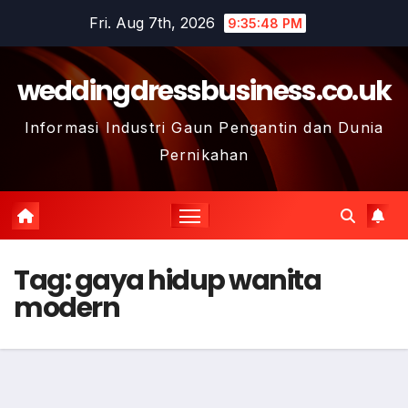
Skip
Fri. Aug 7th, 2026
9:35:48 PM
to
content
weddingdressbusiness.co.uk
Informasi Industri Gaun Pengantin dan Dunia
Pernikahan
Tag:
gaya hidup wanita
modern