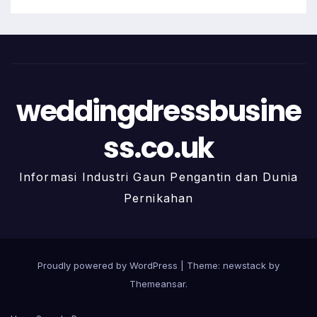
weddingdressbusine
ss.co.uk
Informasi Industri Gaun Pengantin dan Dunia
Pernikahan
Proudly powered by WordPress
|
Theme: newstack by
Themeansar
.