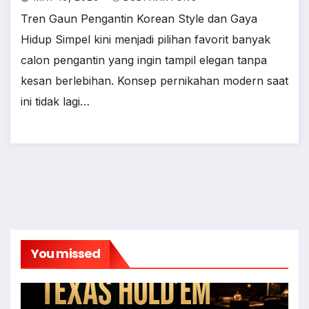
Tren Gaun Pengantin Korean Style dan Gaya
Hidup Simpel kini menjadi pilihan favorit banyak
calon pengantin yang ingin tampil elegan tanpa
kesan berlebihan. Konsep pernikahan modern saat
ini tidak lagi…
You missed