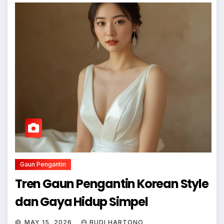
Gaun Pengantin
Tren Gaun Pengantin Korean Style
dan Gaya Hidup Simpel
MAY 15, 2026
BUDI HARTONO