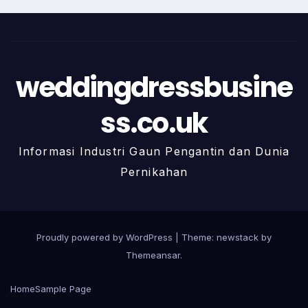
weddingdressbusine
ss.co.uk
Informasi Industri Gaun Pengantin dan Dunia
Pernikahan
Proudly powered by WordPress
|
Theme: newstack by
Themeansar
.
Home
Sample Page