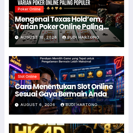
Poker Online
Mengenal Texas Hold’em,
Varian Poker Online Paling
Populer
AUGUST 10, 2026
BUDI HARTONO
Slot Online
Cara Menentukan Slot Online
Sesuai Gaya Bermain Anda
AUGUST 6, 2026
BUDI HARTONO