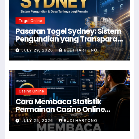
Togel Online
Pasaran Togel Sydney: Sistem
Pengundian yang Transparan
dan Daya Tariknya
JULY 29, 2026
BUDI HARTONO
Casino Online
Cara Membaca Statistik
Permainan Casino Online
dengan Lebih Mudah
JULY 25, 2026
BUDI HARTONO