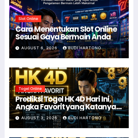
Slot Online
Cara Menentukan Slot Online
Sesuai Gaya Bermain Anda
AUGUST 6, 2026
BUDI HARTONO
Togel Online
Prediksi Togel HK 4D Hari Ini,
Angka Favorit yang Katanya
Susah Move On
AUGUST 3, 2026
BUDI HARTONO