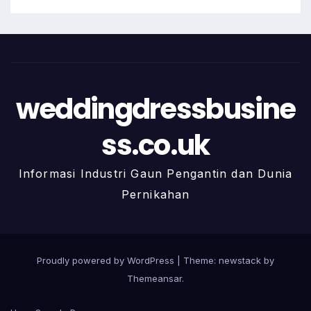
weddingdressbusine
ss.co.uk
Informasi Industri Gaun Pengantin dan Dunia
Pernikahan
Proudly powered by WordPress
|
Theme: newstack by
Themeansar
.