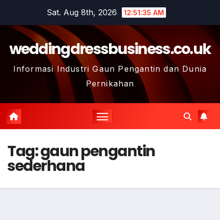
Skip
Sat. Aug 8th, 2026
12:51:36 AM
to
content
weddingdressbusiness.co.uk
Informasi Industri Gaun Pengantin dan Dunia
Pernikahan
Tag:
gaun pengantin
sederhana