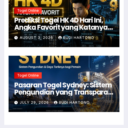
Togel Online
Prediksi Togel HK 4D Hari Ini,
Angka Favorit yang Katanya
Susah Move On
AUGUST 3, 2026
BUDI HARTONO
Togel Online
Pasaran Togel Sydney: Sistem
Pengundian yang Transparan
dan Daya Tariknya
JULY 29, 2026
BUDI HARTONO