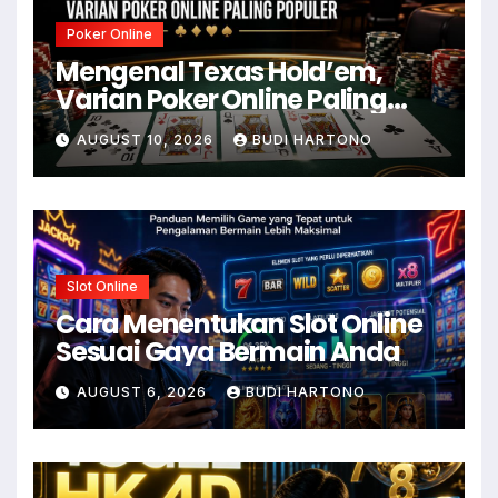
Poker Online
Mengenal Texas Hold’em,
Varian Poker Online Paling
Populer
AUGUST 10, 2026
BUDI HARTONO
Slot Online
Cara Menentukan Slot Online
Sesuai Gaya Bermain Anda
AUGUST 6, 2026
BUDI HARTONO