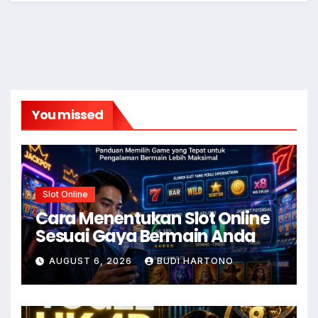
You missed
Slot Online
Cara Menentukan Slot Online
Sesuai Gaya Bermain Anda
AUGUST 6, 2026
BUDI HARTONO