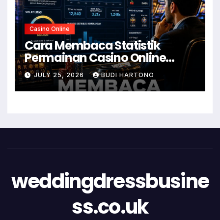
Casino Online
Cara Membaca Statistik
Permainan Casino Online
dengan Lebih Mudah
JULY 25, 2026
BUDI HARTONO
weddingdressbusine
ss.co.uk