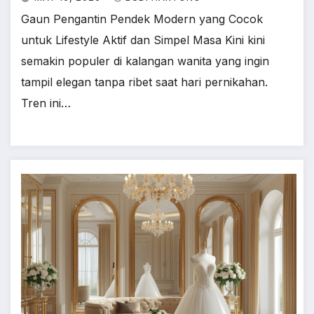
Gaun Pengantin Pendek Modern yang Cocok
untuk Lifestyle Aktif dan Simpel Masa Kini kini
semakin populer di kalangan wanita yang ingin
tampil elegan tanpa ribet saat hari pernikahan.
Tren ini…