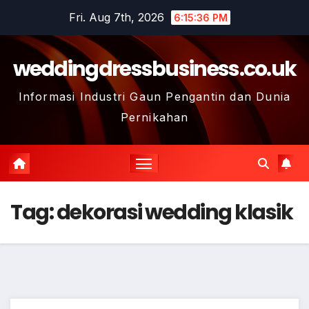
Skip
Fri. Aug 7th, 2026
6:15:37 PM
to
content
weddingdressbusiness.co.uk
Informasi Industri Gaun Pengantin dan Dunia
Pernikahan
Tag:
dekorasi wedding klasik