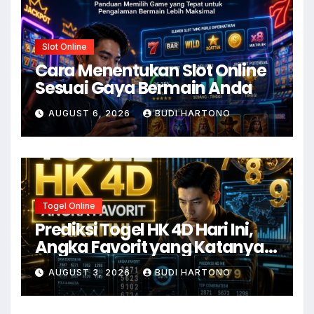
Slot Online
Cara Menentukan Slot Online
Sesuai Gaya Bermain Anda
AUGUST 6, 2026
BUDI HARTONO
Togel Online
Prediksi Togel HK 4D Hari Ini,
Angka Favorit yang Katanya
Susah Move On
AUGUST 3, 2026
BUDI HARTONO