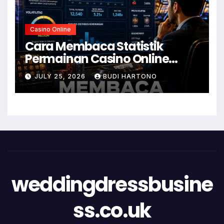
Casino Online
Cara Membaca Statistik
Permainan Casino Online
dengan Lebih Mudah
JULY 25, 2026
BUDI HARTONO
weddingdressbusine
ss.co.uk