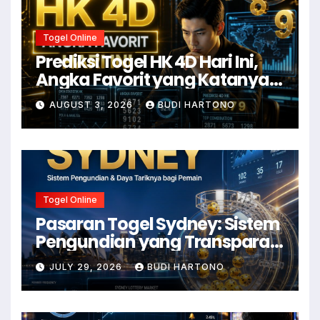
Togel Online
Prediksi Togel HK 4D Hari Ini,
Angka Favorit yang Katanya
Susah Move On
AUGUST 3, 2026
BUDI HARTONO
Togel Online
Pasaran Togel Sydney: Sistem
Pengundian yang Transparan
dan Daya Tariknya
JULY 29, 2026
BUDI HARTONO