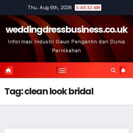
Skip
Thu. Aug 6th, 2026
5:49:33 AM
to
content
weddingdressbusiness.co.uk
Informasi Industri Gaun Pengantin dan Dunia
Pernikahan
Tag:
clean look bridal