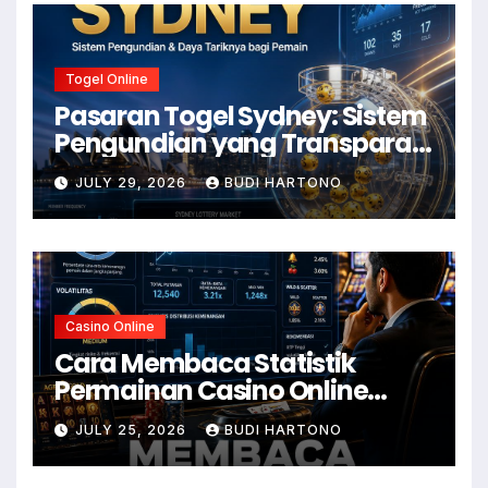
Togel Online
Pasaran Togel Sydney: Sistem
Pengundian yang Transparan
dan Daya Tariknya
JULY 29, 2026
BUDI HARTONO
Casino Online
Cara Membaca Statistik
Permainan Casino Online
dengan Lebih Mudah
JULY 25, 2026
BUDI HARTONO