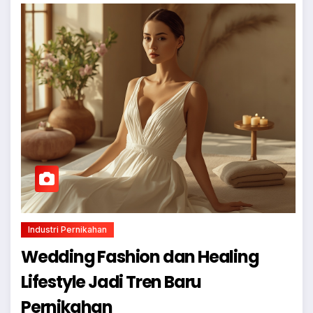
Industri Pernikahan
Wedding Fashion dan Healing
Lifestyle Jadi Tren Baru
Pernikahan