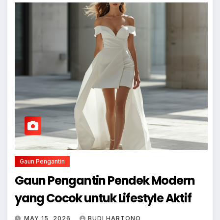
Gaun Pengantin
Gaun Pengantin Pendek Modern
yang Cocok untuk Lifestyle Aktif
MAY 15, 2026
BUDI HARTONO