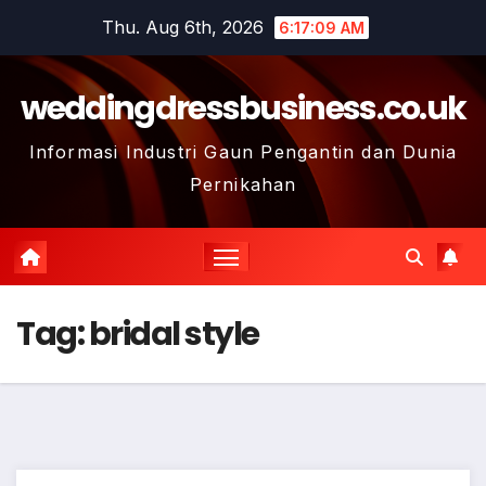
Skip
Thu. Aug 6th, 2026
6:17:09 AM
to
content
weddingdressbusiness.co.uk
Informasi Industri Gaun Pengantin dan Dunia
Pernikahan
Tag:
bridal style