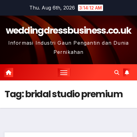
Skip
Thu. Aug 6th, 2026
3:14:12 AM
to
content
weddingdressbusiness.co.uk
Informasi Industri Gaun Pengantin dan Dunia
Pernikahan
Tag:
bridal studio premium