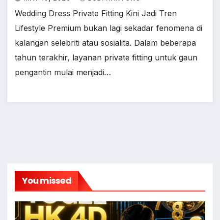
Wedding Dress Private Fitting Kini Jadi Tren
Lifestyle Premium bukan lagi sekadar fenomena di
kalangan selebriti atau sosialita. Dalam beberapa
tahun terakhir, layanan private fitting untuk gaun
pengantin mulai menjadi…
You missed