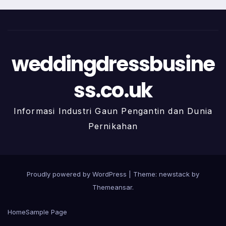
weddingdressbusine
ss.co.uk
Informasi Industri Gaun Pengantin dan Dunia
Pernikahan
Proudly powered by WordPress
|
Theme: newstack by
Themeansar
.
Home
Sample Page