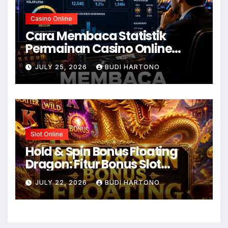
Casino Online
Cara Membaca Statistik
Permainan Casino Online
dengan Lebih Mudah
JULY 25, 2026
BUDI HARTONO
Slot Online
Hold & Spin Bonus Floating
Dragon: Fitur Bonus Slot
Bertema Asia dengan Hadiah
JULY 22, 2026
BUDI HARTONO
Menarik