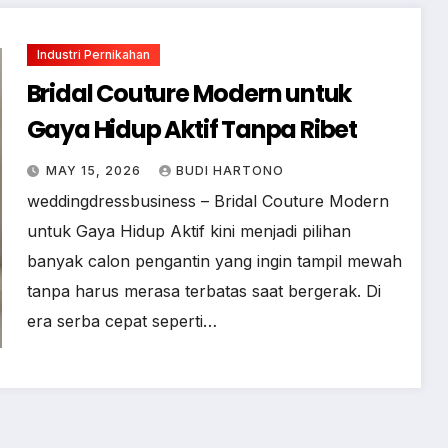
Industri Pernikahan
Bridal Couture Modern untuk
Gaya Hidup Aktif Tanpa Ribet
MAY 15, 2026
BUDI HARTONO
weddingdressbusiness – Bridal Couture Modern
untuk Gaya Hidup Aktif kini menjadi pilihan
banyak calon pengantin yang ingin tampil mewah
tanpa harus merasa terbatas saat bergerak. Di
era serba cepat seperti…