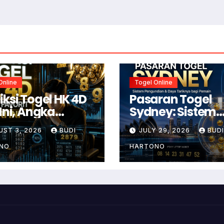
Online
Togel Online
iksi Togel HK 4D
Pasaran Togel
 Ini, Angka
Sydney: Sistem
rit yang
Pengundian ya
UST 3, 2026
BUDI
JULY 29, 2026
BUDI
anya Susah
Transparan dan
e On
Daya Tariknya
NO
HARTONO