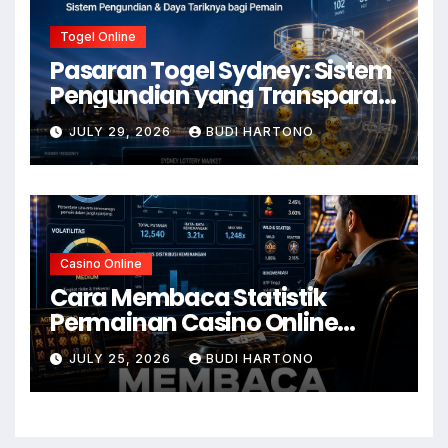
Togel Online
Pasaran Togel Sydney: Sistem
Pengundian yang Transparan
dan Daya Tariknya
JULY 29, 2026
BUDI HARTONO
Casino Online
Cara Membaca Statistik
Permainan Casino Online
dengan Lebih Mudah
JULY 25, 2026
BUDI HARTONO