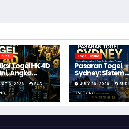
Online
Togel Online
iksi Togel HK 4D
Pasaran Togel
 Ini, Angka
Sydney: Sistem
rit yang
Pengundian ya
UST 3, 2026
BUDI
JULY 29, 2026
BUDI
anya Susah
Transparan dan
e On
Daya Tariknya
NO
HARTONO