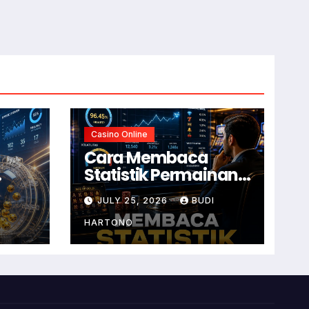
Casino Online
Cara Membaca
Statistik Permainan
ng
Casino Online
JULY 25, 2026
BUDI
dengan Lebih Mudah
HARTONO