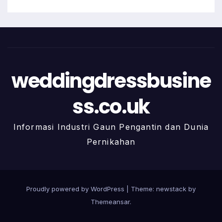
weddingdressbusine
ss.co.uk
Informasi Industri Gaun Pengantin dan Dunia
Pernikahan
Proudly powered by WordPress
|
Theme: newstack by
Themeansar
.