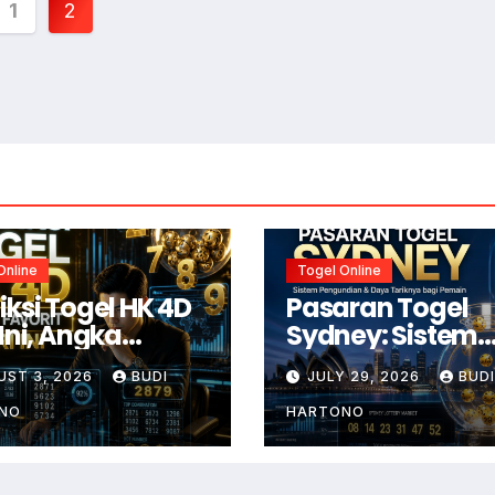
s
1
2
nation
Online
Togel Online
iksi Togel HK 4D
Pasaran Togel
 Ini, Angka
Sydney: Sistem
rit yang
Pengundian ya
UST 3, 2026
BUDI
JULY 29, 2026
BUDI
anya Susah
Transparan dan
e On
Daya Tariknya
NO
HARTONO