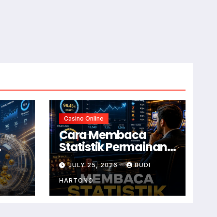
Casino Online
Cara Membaca
Statistik Permainan
ng
Casino Online
JULY 25, 2026
BUDI
dengan Lebih Mudah
HARTONO