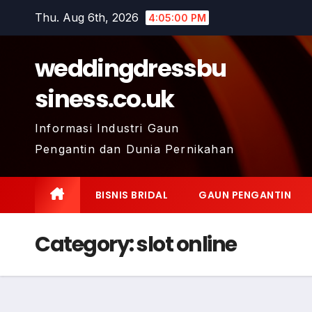
Skip
Thu. Aug 6th, 2026
4:05:01 PM
to
content
weddingdressbu
siness.co.uk
Informasi Industri Gaun
Pengantin dan Dunia Pernikahan
BISNIS BRIDAL
GAUN PENGANTIN
Category:
slot online