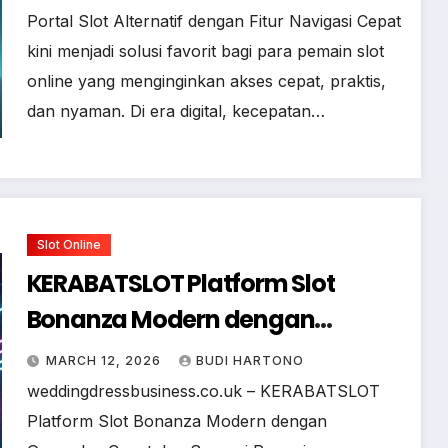
Portal Slot Alternatif dengan Fitur Navigasi Cepat
kini menjadi solusi favorit bagi para pemain slot
online yang menginginkan akses cepat, praktis,
dan nyaman. Di era digital, kecepatan…
Slot Online
KERABATSLOT Platform Slot
Bonanza Modern dengan
Gameplay
MARCH 12, 2026
BUDI HARTONO
weddingdressbusiness.co.uk – KERABATSLOT
Platform Slot Bonanza Modern dengan