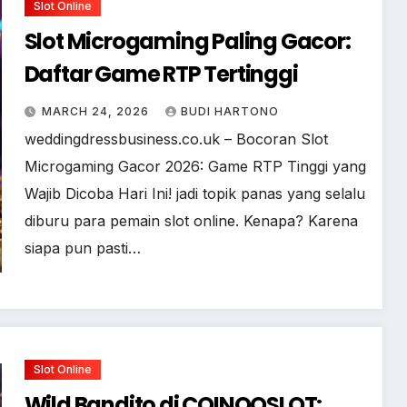
Slot Online
Slot Microgaming Paling Gacor:
Daftar Game RTP Tertinggi
MARCH 24, 2026
BUDI HARTONO
weddingdressbusiness.co.uk – Bocoran Slot
Microgaming Gacor 2026: Game RTP Tinggi yang
Wajib Dicoba Hari Ini! jadi topik panas yang selalu
diburu para pemain slot online. Kenapa? Karena
siapa pun pasti…
Slot Online
Wild Bandito di COINQQSLOT: