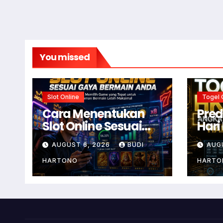
You missed
Slot Online
Togel 
Cara Menentukan
Pred
Slot Online Sesuai
Hari
Gaya Bermain Anda
Favo
AUGUST 6, 2026
BUDI
AUG
Kat
Mov
HARTONO
HARTO