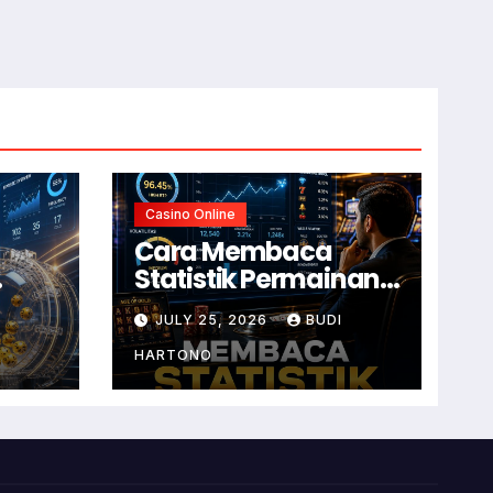
Casino Online
Cara Membaca
Statistik Permainan
ng
Casino Online
JULY 25, 2026
BUDI
dengan Lebih Mudah
HARTONO