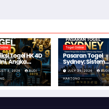
Online
Togel Online
iksi Togel HK 4D
Pasaran Togel
 Ini, Angka
Sydney: Sistem
rit yang
Pengundian ya
UST 3, 2026
BUDI
JULY 29, 2026
BUDI
anya Susah
Transparan dan
e On
Daya Tariknya
NO
HARTONO