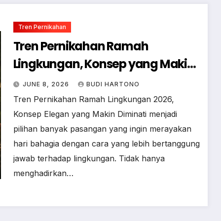
Tren Pernikahan
Tren Pernikahan Ramah
Lingkungan, Konsep yang Makin
Diminati
JUNE 8, 2026
BUDI HARTONO
Tren Pernikahan Ramah Lingkungan 2026,
Konsep Elegan yang Makin Diminati menjadi
pilihan banyak pasangan yang ingin merayakan
hari bahagia dengan cara yang lebih bertanggung
jawab terhadap lingkungan. Tidak hanya
menghadirkan…