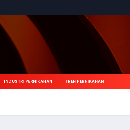
INDUSTRI PERNIKAHAN
TREN PERNIKAHAN