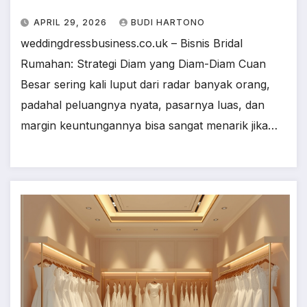
APRIL 29, 2026
BUDI HARTONO
weddingdressbusiness.co.uk – Bisnis Bridal
Rumahan: Strategi Diam yang Diam-Diam Cuan
Besar sering kali luput dari radar banyak orang,
padahal peluangnya nyata, pasarnya luas, dan
margin keuntungannya bisa sangat menarik jika…