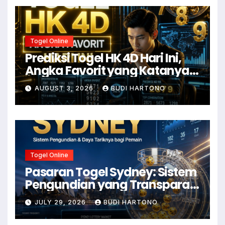
Togel Online
Prediksi Togel HK 4D Hari Ini,
Angka Favorit yang Katanya
Susah Move On
AUGUST 3, 2026
BUDI HARTONO
Togel Online
Pasaran Togel Sydney: Sistem
Pengundian yang Transparan
dan Daya Tariknya
JULY 29, 2026
BUDI HARTONO