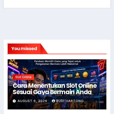
You missed
Slot Online
Cara Menentukan Slot Online
Sesuai Gaya Bermain Anda
AUGUST 6, 2026
BUDI HARTONO