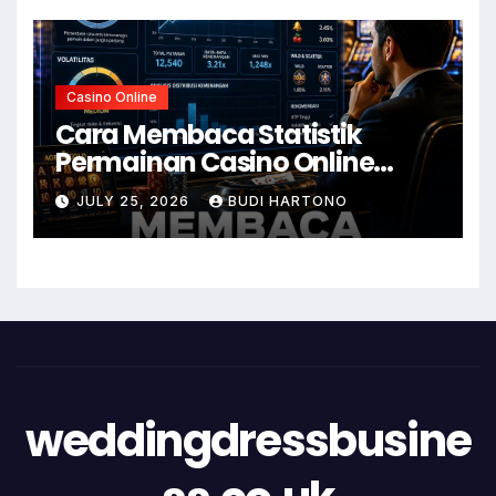
Casino Online
Cara Membaca Statistik
Permainan Casino Online
dengan Lebih Mudah
JULY 25, 2026
BUDI HARTONO
weddingdressbusine