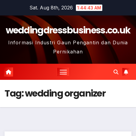
Skip
Sat. Aug 8th, 2026
1:44:44 AM
to
content
weddingdressbusiness.co.uk
Informasi Industri Gaun Pengantin dan Dunia
Pernikahan
Tag:
wedding organizer