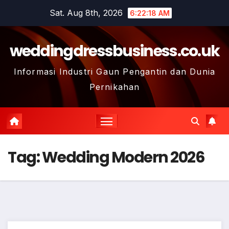
Skip
Sat. Aug 8th, 2026
6:22:19 AM
to
content
weddingdressbusiness.co.uk
Informasi Industri Gaun Pengantin dan Dunia
Pernikahan
Tag:
Wedding Modern 2026