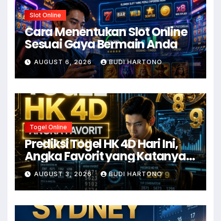
Slot Online
Cara Menentukan Slot Online
Sesuai Gaya Bermain Anda
AUGUST 6, 2026
BUDI HARTONO
Togel Online
Prediksi Togel HK 4D Hari Ini,
Angka Favorit yang Katanya
Susah Move On
AUGUST 3, 2026
BUDI HARTONO