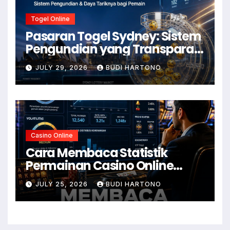
Togel Online
Pasaran Togel Sydney: Sistem
Pengundian yang Transparan
dan Daya Tariknya
JULY 29, 2026
BUDI HARTONO
Casino Online
Cara Membaca Statistik
Permainan Casino Online
dengan Lebih Mudah
JULY 25, 2026
BUDI HARTONO