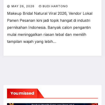
MAY 26, 2026
BUDI HARTONO
Makeup Bridal Natural Viral 2026, Vendor Lokal
Panen Pesanan kini jadi topik hangat di industri
pernikahan Indonesia. Banyak calon pengantin
mulai meninggalkan riasan tebal dan memilih
tampilan wajah yang lebih…
You missed