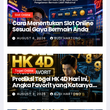
Slot Online
Cara Menentukan Slot Online
Sesuai Gaya Bermain Anda
AUGUST 6, 2026
BUDI HARTONO
Togel Online
Prediksi Togel HK 4D Hari Ini,
Angka Favorit yang Katanya
Susah Move On
AUGUST 3, 2026
BUDI HARTONO