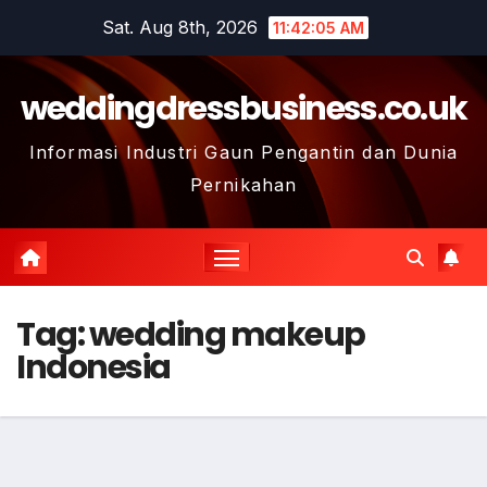
Skip
Sat. Aug 8th, 2026
11:42:06 AM
to
content
weddingdressbusiness.co.uk
Informasi Industri Gaun Pengantin dan Dunia
Pernikahan
Tag:
wedding makeup
Indonesia