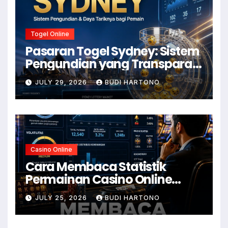
Togel Online
Pasaran Togel Sydney: Sistem
Pengundian yang Transparan
dan Daya Tariknya
JULY 29, 2026
BUDI HARTONO
Casino Online
Cara Membaca Statistik
Permainan Casino Online
dengan Lebih Mudah
JULY 25, 2026
BUDI HARTONO