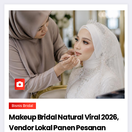
Bisnis Bridal
Makeup Bridal Natural Viral 2026,
Vendor Lokal Panen Pesanan