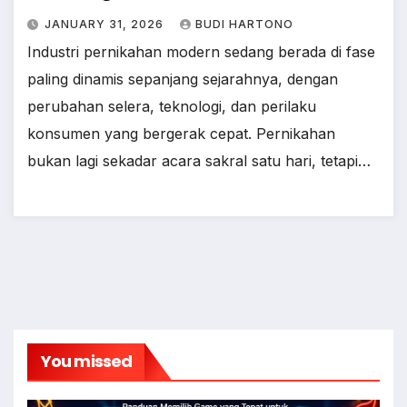
JANUARY 31, 2026
BUDI HARTONO
Industri pernikahan modern sedang berada di fase
paling dinamis sepanjang sejarahnya, dengan
perubahan selera, teknologi, dan perilaku
konsumen yang bergerak cepat. Pernikahan
bukan lagi sekadar acara sakral satu hari, tetapi…
You missed