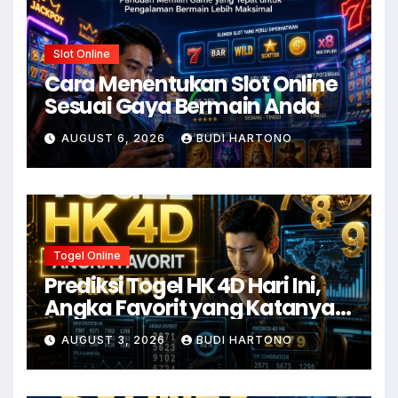
Slot Online
Cara Menentukan Slot Online
Sesuai Gaya Bermain Anda
AUGUST 6, 2026
BUDI HARTONO
Togel Online
Prediksi Togel HK 4D Hari Ini,
Angka Favorit yang Katanya
Susah Move On
AUGUST 3, 2026
BUDI HARTONO