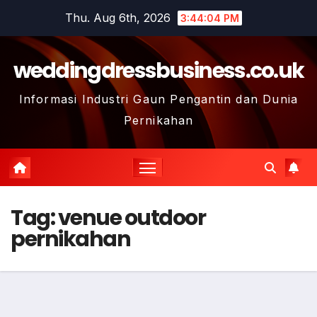
Skip
Thu. Aug 6th, 2026
3:44:04 PM
to
content
weddingdressbusiness.co.uk
Informasi Industri Gaun Pengantin dan Dunia
Pernikahan
Tag:
venue outdoor
pernikahan