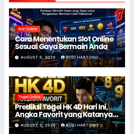
Slot Online
Cara Menentukan Slot Online
Sesuai Gaya Bermain Anda
AUGUST 6, 2026
BUDI HARTONO
Togel Online
Prediksi Togel HK 4D Hari Ini,
Angka Favorit yang Katanya
Susah Move On
AUGUST 3, 2026
BUDI HARTONO