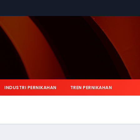
INDUSTRI PERNIKAHAN
TREN PERNIKAHAN