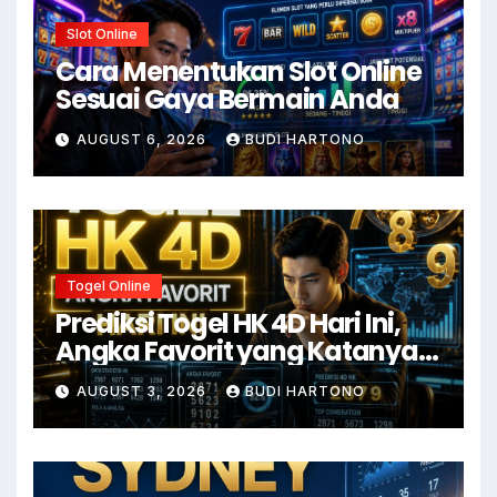
Slot Online
Cara Menentukan Slot Online
Sesuai Gaya Bermain Anda
AUGUST 6, 2026
BUDI HARTONO
Togel Online
Prediksi Togel HK 4D Hari Ini,
Angka Favorit yang Katanya
Susah Move On
AUGUST 3, 2026
BUDI HARTONO