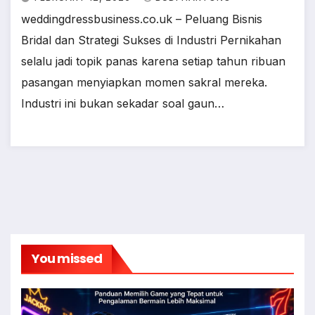
weddingdressbusiness.co.uk – Peluang Bisnis
Bridal dan Strategi Sukses di Industri Pernikahan
selalu jadi topik panas karena setiap tahun ribuan
pasangan menyiapkan momen sakral mereka.
Industri ini bukan sekadar soal gaun…
You missed