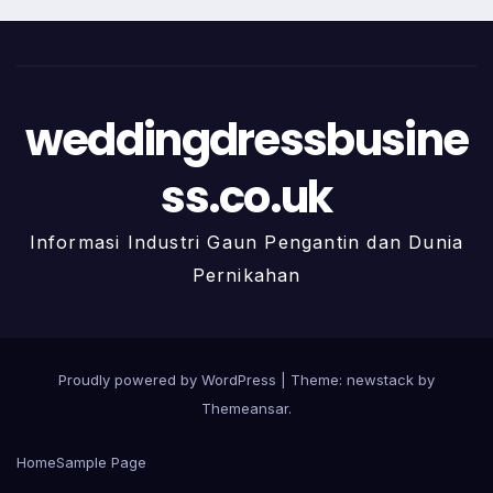
weddingdressbusine
ss.co.uk
Informasi Industri Gaun Pengantin dan Dunia
Pernikahan
Proudly powered by WordPress
|
Theme: newstack by
Themeansar
.
Home
Sample Page