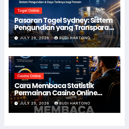
Togel Online
Pasaran Togel Sydney: Sistem
Pengundian yang Transparan
dan Daya Tariknya
JULY 29, 2026
BUDI HARTONO
Casino Online
Cara Membaca Statistik
Permainan Casino Online
dengan Lebih Mudah
JULY 25, 2026
BUDI HARTONO