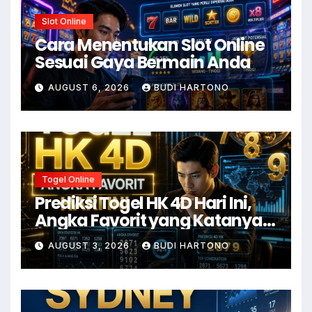
Slot Online
Cara Menentukan Slot Online
Sesuai Gaya Bermain Anda
AUGUST 6, 2026
BUDI HARTONO
Togel Online
Prediksi Togel HK 4D Hari Ini,
Angka Favorit yang Katanya
Susah Move On
AUGUST 3, 2026
BUDI HARTONO