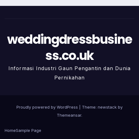
weddingdressbusine
ss.co.uk
Informasi Industri Gaun Pengantin dan Dunia
Pernikahan
Proudly powered by WordPress
|
Theme: newstack by
Themeansar
.
Home
Sample Page