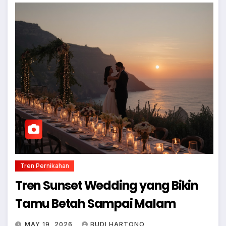
Tren Pernikahan
Tren Sunset Wedding yang Bikin
Tamu Betah Sampai Malam
MAY 19, 2026
BUDI HARTONO