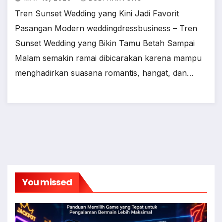
Tren Sunset Wedding yang Kini Jadi Favorit
Pasangan Modern weddingdressbusiness – Tren
Sunset Wedding yang Bikin Tamu Betah Sampai
Malam semakin ramai dibicarakan karena mampu
menghadirkan suasana romantis, hangat, dan…
You missed