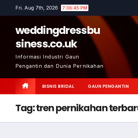
Skip
Fri. Aug 7th, 2026
7:38:45 PM
to
content
weddingdressbu
siness.co.uk
Informasi Industri Gaun
Pengantin dan Dunia Pernikahan
BISNIS BRIDAL
GAUN PENGANTIN
Tag:
tren pernikahan terbar