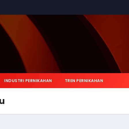
INDUSTRI PERNIKAHAN
TREN PERNIKAHAN
u