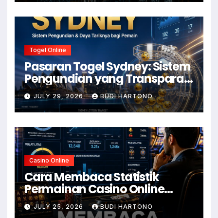
Togel Online
Pasaran Togel Sydney: Sistem
Pengundian yang Transparan
dan Daya Tariknya
JULY 29, 2026
BUDI HARTONO
Casino Online
Cara Membaca Statistik
Permainan Casino Online
dengan Lebih Mudah
JULY 25, 2026
BUDI HARTONO