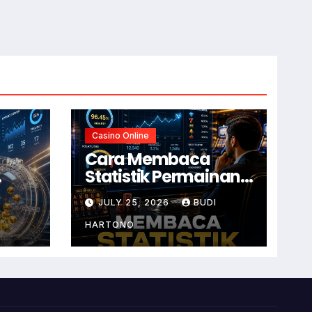
Casino Online
Cara Membaca
Statistik Permainan
ng
Casino Online
JULY 25, 2026
BUDI
dengan Lebih Mudah
HARTONO