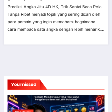
Prediksi Angka Jitu 4D HK, Trik Santai Baca Pola
Tanpa Ribet menjadi topik yang sering dicari oleh
para pemain yang ingin memahami bagaimana
cara membaca data angka dengan lebih menarik.…
You missed