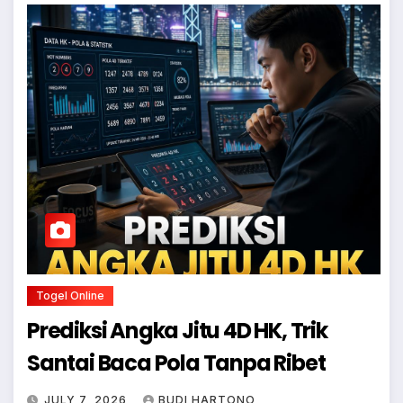
Togel Online
Prediksi Angka Jitu 4D HK, Trik
Santai Baca Pola Tanpa Ribet
JULY 7, 2026
BUDI HARTONO