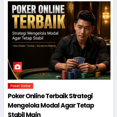
Poker Online
Poker Online Terbaik Strategi
Mengelola Modal Agar Tetap
Stabil Main