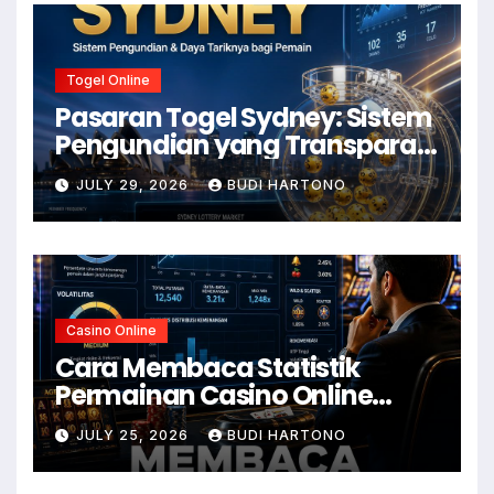
Togel Online
Pasaran Togel Sydney: Sistem
Pengundian yang Transparan
dan Daya Tariknya
JULY 29, 2026
BUDI HARTONO
Casino Online
Cara Membaca Statistik
Permainan Casino Online
dengan Lebih Mudah
JULY 25, 2026
BUDI HARTONO